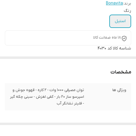
برند:
Bonavita
رنگ
استیل
18 ماه ضمانت کالا
شناسه کالا
کد 4030
مشخصات
ویژگی ها
توان مصرفی ۱۰۰۰ وات - ۲ کاره - قهوه جوش و
اسپرسو ساز ۲۰ بار - کفی لغزش - سینی چکه گیر
- فلیتر نشانگر آب