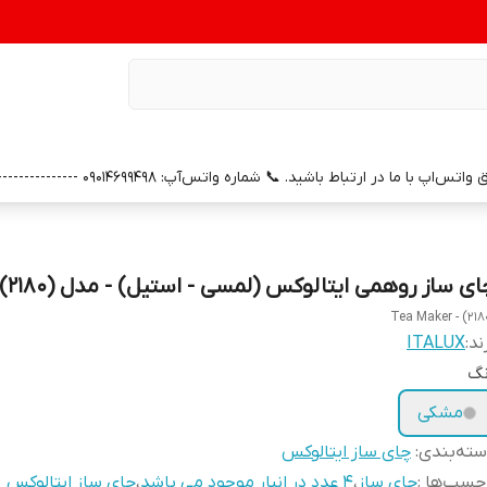
0 --------------- 📞 شماره خدمات پس از فروش واتس‌آپ: 09391658686 (با سپاس از همراهی و اعتماد شما)
ای ساز روهمی ایتالوکس (لمسی - استیل) - مدل (2180)
Tea Maker - (218
ند:
ITALUX
نگ
مشکی
ته‌بندی
:
چای ساز ایتالوکس
چسب‌ها :
چای ساز
،
۴ عدد در انبار موجود می باشد
،
چای ساز ایتالوکس