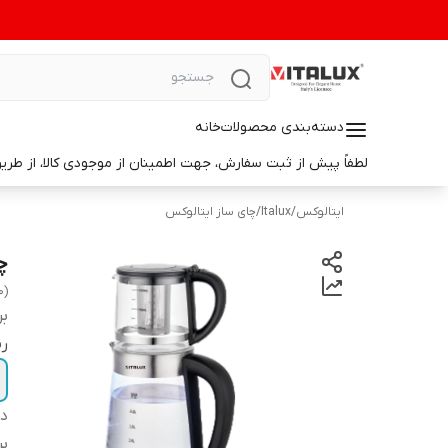
دسته‌بندی محصولات
خانه
لطفاً پیش از ثبت سفارش، جهت اطمینان از موجودی کالا، از طریق واتس‌اپ با ما در ارتباط باشید. 📞 شماره واتس‌آپ: 9014699498
ایتالوکس
/
Italux
/
چای ساز ایتالوکس
چ
0)
بر
ر
دس
بر