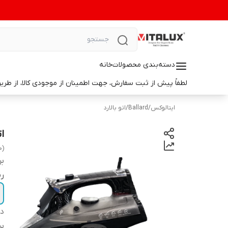
دسته‌بندی محصولات
خانه
لطفاً پیش از ثبت سفارش، جهت اطمینان از موجودی کالا، از طریق واتس‌اپ با ما در ارتباط باشید. 📞 شماره واتس‌آپ: 9014699498
ایتالوکس
/
Ballard
/
اتو بالارد
ات
0)
بر
ر
دس
بر