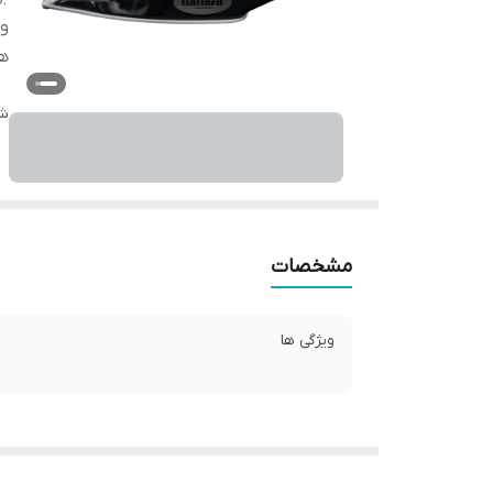
وی
ه
شن
مشخصات
ویژگی ها