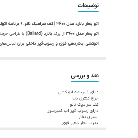
توضیحات
اتو بخار بالارد مدل 3400 | کف سرامیک نانو، ۹ برنامه اتوکشی و بخاردهی قوی
اتو بخار مدل 3400
از برند
بالارد (Ballard)
با طراحی حرفه‌
اتوکشی، بخاردهی قوی و رسوب‌گیر داخلی
برای لباس‌های
ویژگی‌های اصلی:
۹ برنامه اتوکشی هوشمند
برای انواع پارچه
کف سرامیک نانو
– حرکت روان، ضد خش و مقاوم در ب
نقد و بررسی
توان مصرفی ۲۲۰۰ وات
– گرم شدن سریع و اتوکشی حر
دارای 9 برنامه اتو کشی
چراغ کنترل دما
برای نمایش وضعیت گرمای دستگاه
چراغ کنترل دما
دارای اسپری بخار قوی و بخاردهی مداوم
برای رفع چ
کف سرامیک نانو
دارای رسوب گیر آب کمپرسور
سیستم کمپرسور بخار و رسوب‌گیر داخلی
برای افزای
اسپری بخار
مناسب برای
لباس‌های نازک، ضخیم، رسمی و روزمره
قدرت بخار دهی قوی
مناسب برای اتو کشی البسه نازک و ضخیم
طراحی زیبا، خوش‌دست و کاربردی برای استفاده خانگ