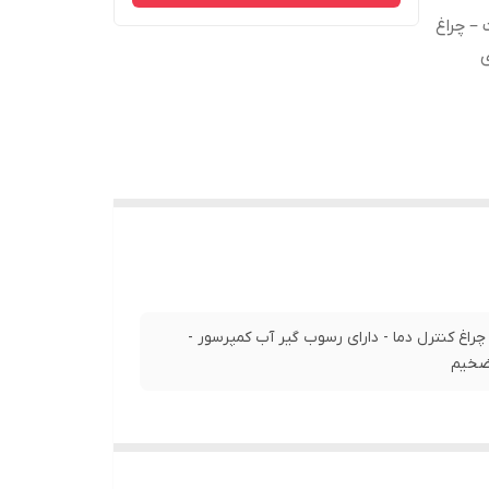
- کف سرامیک نانو - توان مصرفی 2200 وات – چراغ
ی
 اتو کشی - کف سرامیک نانو - توان مصرفی 2200 وات – چراغ کنترل دما - دارای رسوب گیر آب کمپرسور -
 ضخیم