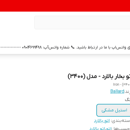
0 --------------- 📞 شماره خدمات پس از فروش واتس‌آپ: 09391658686 (با سپاس از همراهی و اعتماد شما)
و بخار بالارد - مدل (3400)
Iron - (340
ند:
Ballard
نگ
استیل مشکی
ته‌بندی
:
اتو بالارد
چسب‌ها :
اتو
،
اتو بالارد