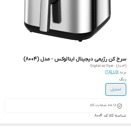
سرخ کن رژیمی دیجیتال ایتالوکس - مدل (8004)
Digital air fryer - (8004)
برند:
ITALUX
رنگ
استیل
18 ماه ضمانت کالا
شناسه کالا
کد 8004