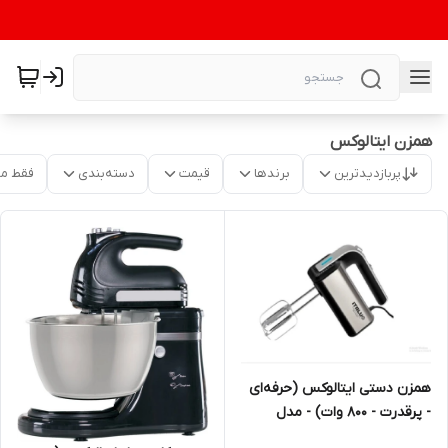
همزن ایتالوکس
پربازدیدترین
برندها
قیمت
دسته‌بندی
فقط م
همزن دستی ایتالوکس (حرفه‌ای
- پرقدرت - 800 وات) - مدل
(3010)