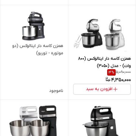
همزن کاسه دار ایتالوکس (دو
موتوره - توربو)
همزن کاسه دار ایتالوکس (800
وات) - مدل (3050)
5,090,000
14
%
4,350,000
افزودن به سبد
ناموجود