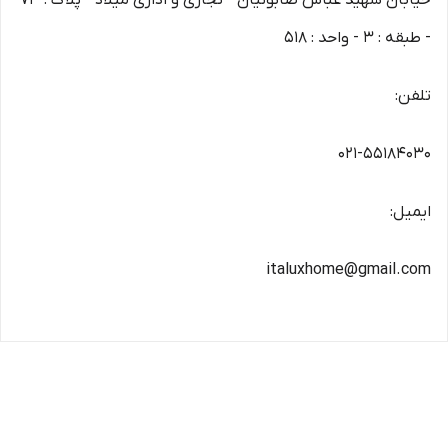
خیابان شهید عباس صابونیان - تجاری و اداری میلاد - پلاک : 73
- طبقه : 3 - واحد : 518
تلفن:
021-55184030
ایمیل:
italuxhome@gmail.com