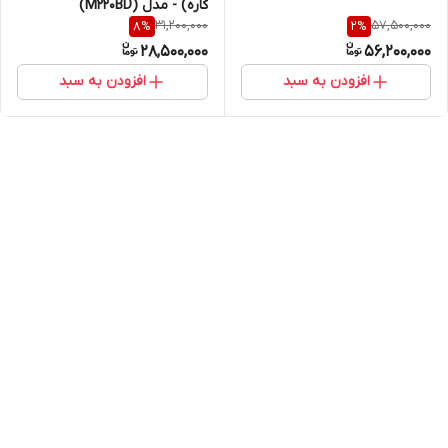
کاره) - مدل (M220BD)
31,200,000
57,500,000
8
%
2
%
28,500,000
56,200,000
افزودن به سبد
افزودن به سبد