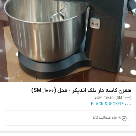
همزن کاسه دار بلک اندیکر - مدل (SM_1000)
Bowl mixer - (SM_1000)
برند:
BLACK &DECKER
18 ماه ضمانت کالا