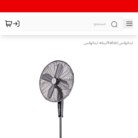
ایتالوکس
/
Italux
/
پنکه ایتالوکس