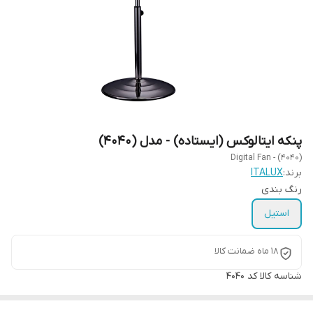
پنکه ایتالوکس (ایستاده) - مدل (4040)
Digital Fan - (4040)
برند:
ITALUX
رنگ بندی
استیل
۱۸ ماه ضمانت کالا
شناسه کالا
کد 4040