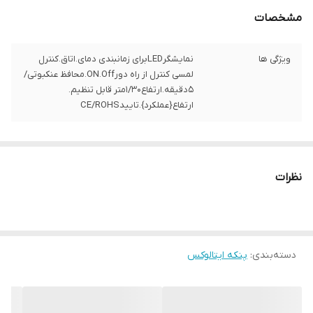
مشخصات
ویژگی ها
نمایشگرLEDبرای زمانبندی دمای.اتاق.کنترل
لمسی کنترل از راه دورON.Off.محافظ عنکبوتی/
۵دقیقه.ارتفاع۱/۳۰متر قابل تنظیم.
ارتفاع{عملکرد}.تاییدCE/ROHS
نظرات
دسته‌بندی
:
پنکه ایتالوکس