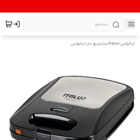
ایتالوکس
/
Italux
/
ساندویچ ساز ایتالوکس