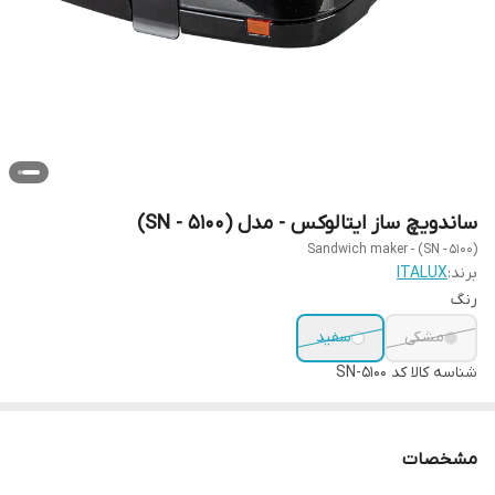
ساندویچ ساز ایتالوکس - مدل (SN - 5100)
Sandwich maker - (SN - 5100)
برند:
ITALUX
رنگ
مشکی
سفید
شناسه کالا
کد SN-5100
مشخصات