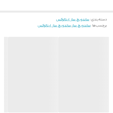
دارای ۲ صفحه مجزا
صفحه ساندویچ‌ساز
دسته‌بندی
:
ساندویچ ساز ایتالوکس
صفحه گریل برای گوشت، مرغ، سبزیجات و پنینی
برچسب‌ها :
ساندویچ ساز
،
ساندویچ ساز ایتالوکس
جنس صفحات از گرانیت نچسب و بادوام
قابل شستشو
و آسان برای تمیز کردن
توان مصرفی ۱۶۰۰ وات
برای عملکرد سریع و مؤثر
رنگ بدنه مشکی براق و شیک
– مناسب برای هر آشپزخانه‌ای
طراحی ایمن، مستحکم و خوش‌دست
این دستگاه با کارایی دوگانه و طراحی مقاوم، گزینه‌ای عالی برای وعده‌های
سریع و میان‌وعده‌های سالم خانگی است.
- خرید ساندویچ‌ساز مدل SN-5100
ایتالوکس
با صفحات گرانیتی، توان
۱۶۰۰ وات و قابلیت گریل – رنگ مشکی
.
مناسب برای تهیه انواع ساندویچ
و گریل در کمترین زمان.