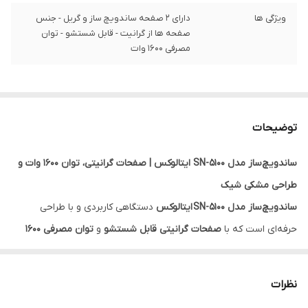
ویژگی ها
دارای 2 صفحه ساندویچ ساز و گریل - جنس
صفحه ها از گرانیت - قابل شستشو - توان
مصرفی 1600 وات
توضیحات
ساندویچ‌ساز مدل SN-5100 ایتالوکس | صفحات گرانیتی، توان 1600 وات و
طراحی مشکی شیک
ساندویچ‌ساز مدل SN-5100
ایتالوکس
دستگاهی کاربردی و با طراحی
حرفه‌ای است که با
صفحات گرانیتی قابل شستشو
و
توان مصرفی ۱۶۰۰
وات
، پخت انواع ساندویچ و گریل را برای شما سریع، تمیز و خوش‌طعم
می‌کند.
نظرات
ویژگی‌های اصلی: