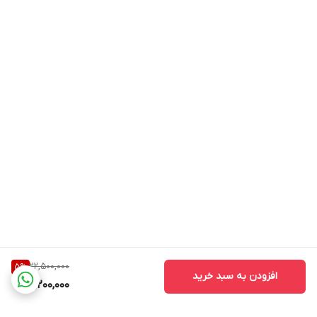
22,500,000
5
%
افزودن به سبد خرید
21,200,000