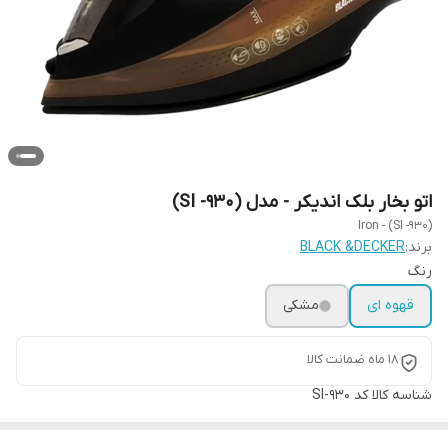
اتو بخار بلک اندیکر - مدل (SI -930)
Iron - (SI -930)
برند:
BLACK &DECKER
رنگ
قهوه ای
مشکی
18 ماه ضمانت کالا
شناسه کالا
کد SI-930