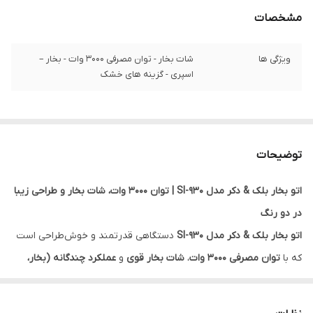
مشخصات
ویژگی ها
شات بخار - توان مصرفی 3000 وات - بخار –
اسپری - گزینه های خشک
توضیحات
اتو بخار بلک & دکر مدل SI-930 | توان 3000 وات، شات بخار و طراحی زیبا
در دو رنگ
اتو بخار بلک & دکر مدل SI-930
دستگاهی قدرتمند و خوش‌طراحی است
که با
توان مصرفی ۳۰۰۰ وات
،
شات بخار قوی
و
عملکرد چندگانه (بخار،
اسپری، خشک)
، برای اتوکشی سریع و مؤثر انواع لباس‌های نازک و ضخیم
طراحی شده است. این اتو با ظاهری زیبا و عملکرد مطمئن، یکی از