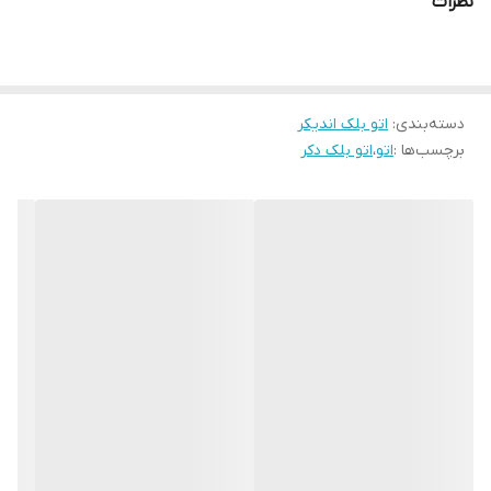
نظرات
گزینه‌های محبوب برای مصارف خانگی است.
ویژگی‌های اصلی:
توان مصرفی ۳۰۰۰ وات
برای داغ شدن سریع و بخاردهی قوی
دسته‌بندی
:
شات بخار قدرتمند
اتو بلک اندیکر
برای از بین بردن چروک‌های عمیق
برچسب‌ها :
اتو
،
اتو بلک دکر
قابلیت بخاردهی، اسپری آب و اتوکشی خشک
مناسب برای انواع پارچه‌های نازک و ضخیم
تولید حرارت بالا
برای اتوکشی حرفه‌ای و سریع
طراحی زیبا و ایمن
برای استفاده روزمره
ارائه‌شده در دو رنگ جذاب
این اتو بخار با ترکیبی از قدرت، دقت و زیبایی، انتخابی هوشمندانه برای
افرادی است که به ظاهر و کیفیت لباس‌های خود اهمیت می‌دهند.
- خرید اتو بخار بلک & دکر مدل SI-930 با توان ۳۰۰۰ وات، شات بخار،
عملکرد بخار و خشک، حرارت بالا و طراحی زیبا
– مناسب برای لباس‌های
نازک و ضخیم. عرضه‌شده در دو رنگ متنوع و جذاب.