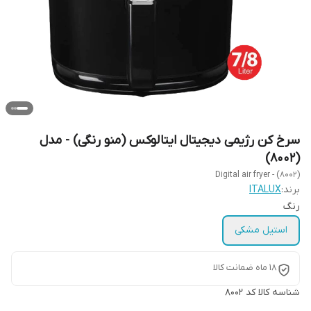
سرخ کن رژیمی دیجیتال ایتالوکس (منو رنگی) - مدل
(8002)
Digital air fryer - (8002)
برند:
ITALUX
رنگ
استیل مشکی
18 ماه ضمانت کالا
شناسه کالا
کد 8002