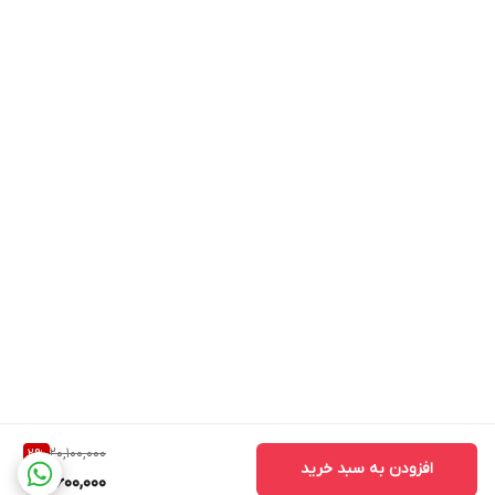
20,100,000
2
%
افزودن به سبد خرید
19,600,000