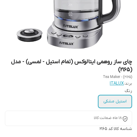
چای ساز روهمی ایتالوکس (تمام استیل - لمسی) - مدل
(2165)
Tea Maker - (2165)
برند:
ITALUX
رنگ
استیل مشکی
18 ماه ضمانت کالا
شناسه کالا
کد 2165