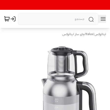
ایتالوکس
/
Italux
/
چای ساز ایتالوکس