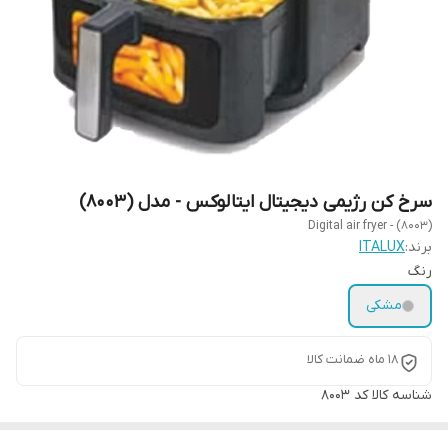
سرخ کن رژیمی دیجیتال ایتالوکس - مدل (8003)
Digital air fryer - (8003)
برند:
ITALUX
رنگ
مشکی
18 ماه ضمانت کالا
شناسه کالا
کد 8003