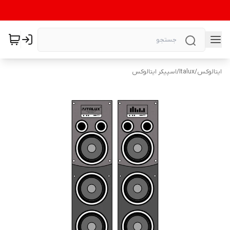
ایتالوکس
/
Italux
/
اسپیکر ایتالوکس