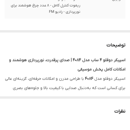
ریموت کنترل کامل - ۸ عدد چراغ هوشمند برای
نورپردازی - رادیو FM
توضیحات
اسپیکر دوقلو 4 ساب مدل 4084
| صدای پرقدرت، نورپردازی هوشمند و
امکانات کامل پخش موسیقی
اسپیکر دوقلو مدل
4084
با طراحی مدرن و امکانات حرفه‌ای، گزینه‌ای عالی
برای کسانی است که به‌دنبال صدایی با کیفیت بالا و جلوه‌های بصری
جذاب هستند. این سیستم صوتی با توان خروجی 240 وات (دو عدد 120
وات RMS)، چهار ساب‌ووفر قدرتمند، نورپردازی هوشمند و امکانات
نظرات
اتصال متنوع، یک تجربه صوتی بی‌نقص را برای مهمانی‌ها، مراسم‌ها و
استفاده خانگی فراهم می‌کند.