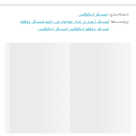
ویژگی‌های اصلی:
دسته‌بندی
:
اتصال بی‌سیم از طریق
اسپیکر ایتالوکس
بلوتوث
برای پخش سریع و بدون کابل
برچسب‌ها :
اسپیکر
،
1 عدد در انبار موجود می باشد
،
اسپیکر دوقلو
،
پشتیبانی از
USB و کارت حافظه SD
برای دسترسی آسان به فایل‌های
اسپیکر دوقلو ایتالوکس
،
اسپیکر ایتالوکس
صوتی
ورودی
Optical
و سازگاری با
MP3، اپلیکیشن موبایل و پردازشگر DSP
دارای
میکروفون بی‌سیم
مناسب برای اجراهای زنده یا کارائوکه
ریموت کنترل کامل
برای مدیریت همه عملکردها از راه دور
توان خروجی: دو عدد RMS
– صدای قدرتمند و شفاف -
120 وات
رادیو FM داخلی
برای گوش دادن به ایستگاه‌های رادیویی
دارای
۸ عدد چراغ هوشمند
برای نورپردازی ریتمیک
توپ نورپردازی (Light Ball)
متحرک برای جلوه‌های نوری جذاب
مجهز به
۴ عدد دستگیره
برای جابه‌جایی آسان
ابعاد بسته‌بندی:
1400×488×488 میلی‌متر
این اسپیکر حرفه‌ای با قدرت بالا و طراحی منحصربه‌فرد، انتخابی عالی برای