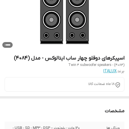
اسپیکرهای دوقلو چهار ساب ایتالوکس - مدل (4084)
Twin 4 subwoofer speakers - (4084)
برند:
ITALUX
18 ماه ضمانت کالا
مشخصات
ویژگی ها
120 وات - بلوتوث – USB - SD - MP3 - DSP -