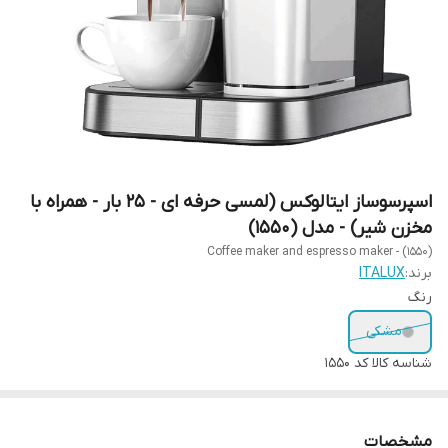
اسپرسوساز ایتالوکس (لمسی حرفه ای - 25 بار - همراه با
مخزن شیر) - مدل (1550)
Coffee maker and espresso maker - (1550)
برند:
ITALUX
رنگ
مشکی
شناسه کالا
کد 1550
مشخصات