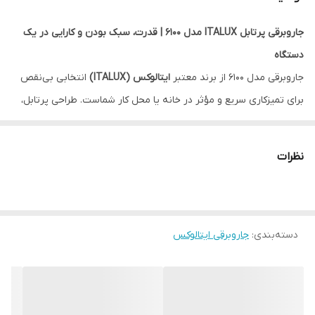
جاروبرقی پرتابل ITALUX مدل 6100 | قدرت، سبک بودن و کارایی در یک
دستگاه
جاروبرقی مدل 6100 از برند معتبر
ایتالوکس (ITALUX)
انتخابی بی‌نقص
برای تمیزکاری سریع و مؤثر در خانه یا محل کار شماست. طراحی پرتابل،
وزن مناسب و ویژگی‌های حرفه‌ای این جارو را به گزینه‌ای محبوب تبدیل
کرده است.
نظرات
ویژگی‌های اصلی:
مکش فوق‌العاده قوی
برای جمع‌آوری کامل گرد و غبار
فیلتر هپا (HEPA)
برای جذب ذرات ریز و آلرژن‌ها
سیم بلند
دسته‌بندی
:
جاروبرقی ایتالوکس
برای جابجایی راحت‌تر در محیط‌های بزرگ
کیسه دائمی قابل شستشو
و همچنین قابلیت استفاده از
کیسه‌های
یک‌بار مصرف
طراحی سبک و ارگونومیک
، مناسب استفاده روزمره