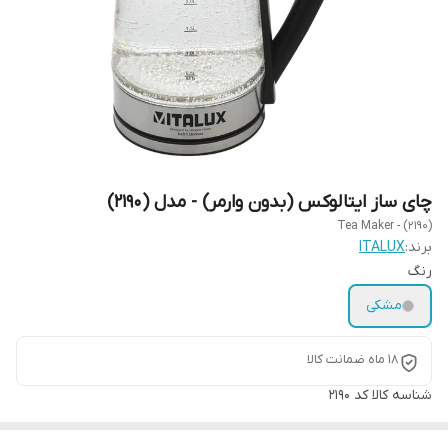
چای ساز ایتالوکس (بدون وارمر) - مدل (2190)
Tea Maker - (2190)
برند:
ITALUX
رنگ
مشکی
18 ماه ضمانت کالا
شناسه کالا
کد 2190