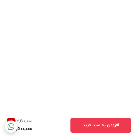
27,200,000
6
%
افزودن به سبد خرید
25,500,000