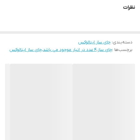
ویژگی‌های اصلی:
نظرات
فیلتر تفاله‌گیر
برای دم‌آوری چای صاف و بدون ذرات
کتری از جنس استیل ضد زنگ
با دوام و مقاوم
قابلیت چرخش ۳۶۰ درجه
روی پایه برای راحتی استفاده
دسته‌بندی
:
چای ساز ایتالوکس
خاموش شدن خودکار پس از جوش آمدن آب
برای ایمنی و
برچسب‌ها :
چای ساز
،
4 عدد در انبار موجود می باشد
،
چای ساز ایتالوکس
صرفه‌جویی در مصرف انرژی
این چای‌ساز مناسب آشپزخانه‌های کوچک، دفاتر کاری یا حتی
خوابگاه‌هاست؛ ساده، کاربردی و قابل‌اعتماد.
- خرید چای‌ساز بدون وارمر ایتالوکس مدل 2190 با بدنه استیل، فیلتر
تفاله‌گیر، قابلیت چرخش ۳۶۰ درجه و سیستم خاموشی خودکار. طراحی
کاربردی برای دم‌آوری سریع و آسان چای.