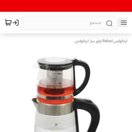
ایتالوکس
/
Italux
/
چای ساز ایتالوکس