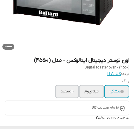
اون توستر دیجیتال ایتالوکس - مدل (4550)
Digital toaster oven - (4550)
برند:
ITALUX
رنگ
مشکی
تیتانیوم
سفید
18 ماه ضمانت کالا
شناسه کالا
کد 4550