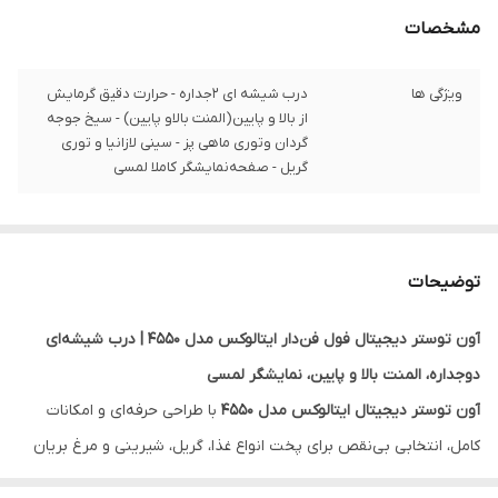
مشخصات
ویژگی ها
درب شیشه ای 2جداره - حرارت دقیق گرمایش
از بالا و پایین(المنت بالاو پایین) - سیخ جوجه
گردان وتوری ماهی پز - سینی لازانیا و توری
گریل - صفحه‌نمایشگر کاملا لمسی
توضیحات
آون توستر دیجیتال فول فن‌دار ایتالوکس مدل 4550 | درب شیشه‌ای
دوجداره، المنت بالا و پایین، نمایشگر لمسی
آون توستر دیجیتال ایتالوکس مدل 4550
با طراحی حرفه‌ای و امکانات
کامل، انتخابی بی‌نقص برای پخت انواع غذا، گریل، شیرینی و مرغ بریان
است. این دستگاه با
صفحه لمسی کامل
، المنت‌های بالا و پایین، و