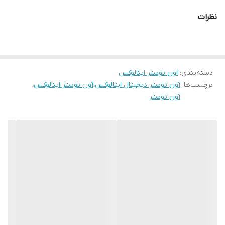
تجهیزات متنوع مثل سیخ جوجه‌گردان، سینی لازانیا و توری گریل، برای
نظرات
آشپزخانه‌های مدرن طراحی شده است.
ویژگی‌های اصلی:
المنت گرمایشی بالا و پایین
برای پخت یکنواخت و کنترل دقیق حرارت
دسته‌بندی
:
درب شیشه‌ای دوجداره
اون توستر ایتالوکس
برای حفظ بهتر گرما و ایمنی بیشتر
برچسب‌ها :
آون توستر دیجیتال ایتالوکس
،
آون توستر ایتالوکس
،
فن داخلی قدرتمند
برای توزیع یکنواخت حرارت
آون توستر
سیخ جوجه‌گردان و توری مخصوص ماهی‌پز
سینی مخصوص لازانیا و توری گریل
برای پخت متنوع
صفحه‌نمایش لمسی دیجیتال
با طراحی شفاف و کاربردی
رنگ‌بندی متنوع
: مشکی / تیتانیوم / سفید
طراحی مدرن، ظرفیت مناسب و مصرف بهینه انرژی
این آون توستر با کارایی چندمنظوره و طراحی زیبا، یک دستگاه همه‌کاره
برای پخت حرفه‌ای در منزل شماست.
- خرید آون توستر دیجیتال ایتالوکس مدل 4550 با فن داخلی، المنت بالا