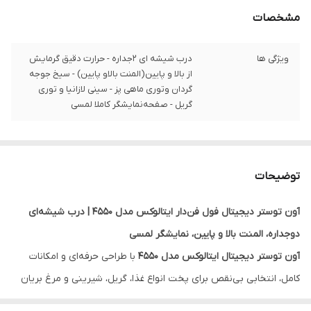
مشخصات
ویژگی ها
درب شیشه ای 2جداره - حرارت دقیق گرمایش
از بالا و پایین(المنت بالاو پایین) - سیخ جوجه
گردان وتوری ماهی پز - سینی لازانیا و توری
گریل - صفحه‌نمایشگر کاملا لمسی
توضیحات
آون توستر دیجیتال فول فن‌دار ایتالوکس مدل 4550 | درب شیشه‌ای
دوجداره، المنت بالا و پایین، نمایشگر لمسی
آون توستر دیجیتال ایتالوکس مدل 4550
با طراحی حرفه‌ای و امکانات
کامل، انتخابی بی‌نقص برای پخت انواع غذا، گریل، شیرینی و مرغ بریان
است. این دستگاه با
صفحه لمسی کامل
، المنت‌های بالا و پایین، و