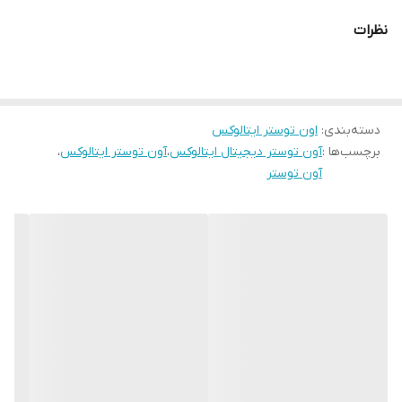
تجهیزات متنوع مثل سیخ جوجه‌گردان، سینی لازانیا و توری گریل، برای
نظرات
آشپزخانه‌های مدرن طراحی شده است.
ویژگی‌های اصلی:
المنت گرمایشی بالا و پایین
برای پخت یکنواخت و کنترل دقیق حرارت
دسته‌بندی
:
درب شیشه‌ای دوجداره
اون توستر ایتالوکس
برای حفظ بهتر گرما و ایمنی بیشتر
برچسب‌ها :
آون توستر دیجیتال ایتالوکس
،
آون توستر ایتالوکس
،
فن داخلی قدرتمند
برای توزیع یکنواخت حرارت
آون توستر
سیخ جوجه‌گردان و توری مخصوص ماهی‌پز
سینی مخصوص لازانیا و توری گریل
برای پخت متنوع
صفحه‌نمایش لمسی دیجیتال
با طراحی شفاف و کاربردی
رنگ‌بندی متنوع
: مشکی / تیتانیوم / سفید
طراحی مدرن، ظرفیت مناسب و مصرف بهینه انرژی
این آون توستر با کارایی چندمنظوره و طراحی زیبا، یک دستگاه همه‌کاره
برای پخت حرفه‌ای در منزل شماست.
- خرید آون توستر دیجیتال ایتالوکس مدل 4550 با فن داخلی، المنت بالا