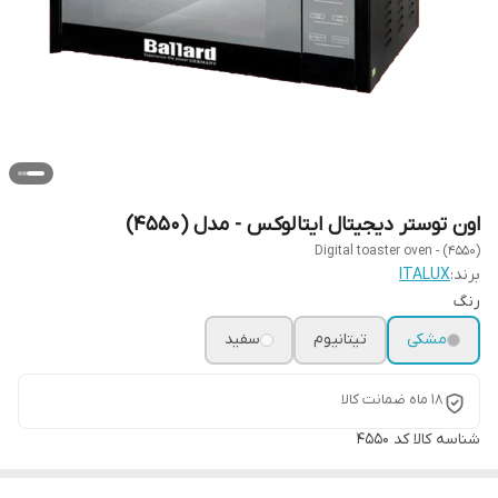
اون توستر دیجیتال ایتالوکس - مدل (4550)
Digital toaster oven - (4550)
برند:
ITALUX
رنگ
مشکی
تیتانیوم
سفید
18 ماه ضمانت کالا
شناسه کالا
کد 4550