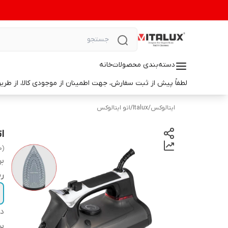
دسته‌بندی محصولات
خانه
لطفاً پیش از ثبت سفارش، جهت اطمینان از موجودی کالا، از طریق واتس‌اپ با ما در ارتباط باشید. 📞 شماره واتس‌آپ: 9014699498
ایتالوکس
/
Italux
/
اتو ایتالوکس
ات
0)
بر
ر
دس
بر