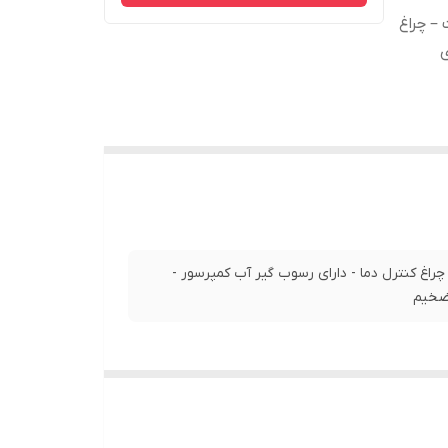
- کف سرامیک نانو - توان مصرفی 2200 وات – چراغ
ی
 اتو کشی - کف سرامیک نانو - توان مصرفی 2200 وات – چراغ کنترل دما - دارای رسوب گیر آب کمپرسور -
 ضخیم