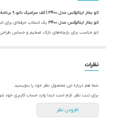
اتو بخار ایتالوکس مدل 3400 | کف سرامیک نانو، ۹ برنامه اتوکشی و بخاردهی قوی
اتو بخار ایتالوکس مدل 3400
یک انتخاب حرفه‌ای برای ات
اتو مناسب برای پارچه‌های نازک، ضخیم و حساس طراحی
ویژگی‌های اصلی:
۹ برنامه پیش‌فرض اتوکشی
برای انواع پارچه‌ها
کف سرامیک نانو
برای حرکت روان، یکنواخت و محافظ
نظرات
توان مصرفی ۲۲۰۰ وات
– گرم شدن سریع و اتوکشی حر
چراغ کنترل دما
جهت نمایش وضعیت عملکرد حرارت
شما هم درباره این محصول نظر خود را بنویسید.
سیستم کمپرسور بخار و رسوب‌گیر آب
برای افزایش ع
برای ثبت نظر، لازم است ابتدا وارد حساب کاربری خود شو
اسپری بخار قوی و بخاردهی مداوم
برای از بین برد
افزودن نظر
مناسب برای لباس‌های نازک، ضخیم، روزمره و رسمی
طراحی ارگونومیک، خوش‌دست و زیبا – مناسب استفاد
این اتو با قابلیت‌های متنوع، فناوری پیشرفته و طراحی