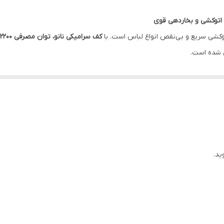
وکشی سریع و بی‌نقص انواع لباس است. با
کف سرامیکی نانو، توان مصرفی ۲۲۰۰ وات، اسپری بخار قوی و ۹ برنامه مختلف اتوکشی
 شده است.
ت از بافت لباس
فه‌ای
ی
مر مفید دستگاه
ید.
ن چروک‌های عمیق
ه خانگی و حرفه‌ای
 مقاوم، انتخابی مطمئن برای کسانی‌ست که به ظاهر مرتب و کیفیت ابزار اتوک