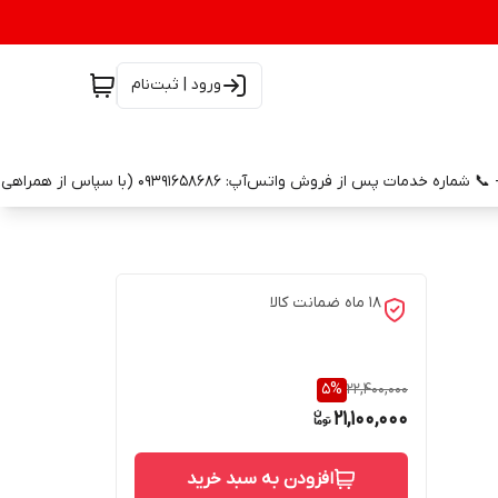
ورود | ثبت‌نام
18 ماه ضمانت کالا
5
%
22,400,000
21,100,000
افزودن به سبد خرید