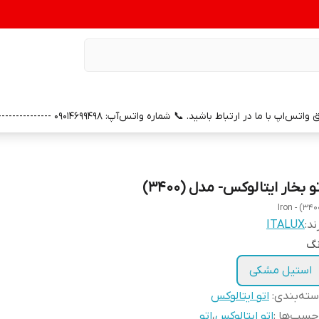
0 --------------- 📞 شماره خدمات پس از فروش واتس‌آپ: 09391658686 (با سپاس از همراهی و اعتماد شما)
و بخار ایتالوکس- مدل (3400)
Iron - (340
ند:
ITALUX
نگ
استیل مشکی
ته‌بندی
:
اتو ایتالوکس
چسب‌ها :
اتو ایتالوکس
،
اتو