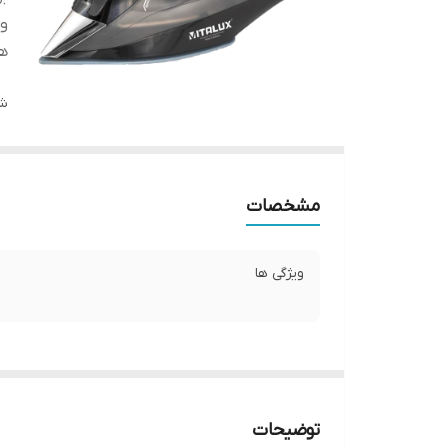
وی
ه
شن
مشخصات
ویژگی ها
توضیحات