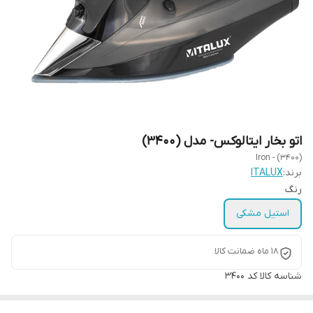
اتو بخار ایتالوکس- مدل (3400)
Iron - (3400)
برند:
ITALUX
رنگ
استیل مشکی
18 ماه ضمانت کالا
شناسه کالا
کد 3400