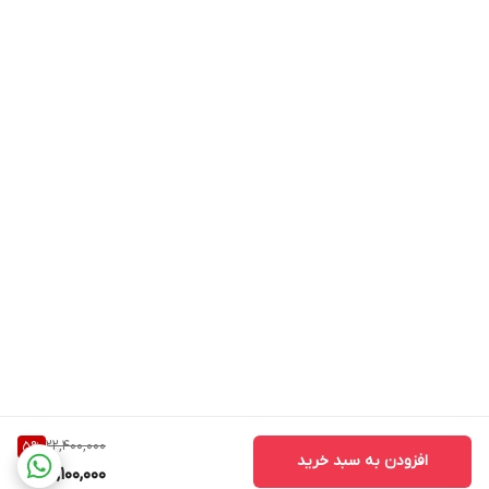
22,400,000
5
%
افزودن به سبد خرید
21,100,000