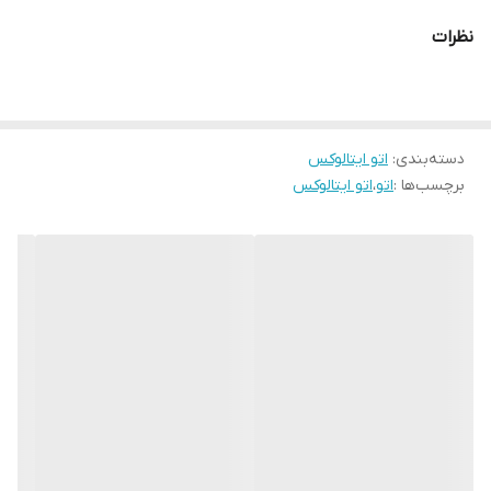
ویژگی‌های اصلی:
نظرات
۹ برنامه اتوکشی از پیش‌تنظیم‌شده
برای انواع پارچه
کف سرامیک نانو
برای حرکت روان و محافظت از بافت لباس
سیستم رسوب‌گیر آب با کمپرسور
برای افزایش طول عمر دستگاه
دسته‌بندی
:
بخاردهی قدرتمند
اتو ایتالوکس
جهت رفع چروک‌های عمیق و مقاوم
برچسب‌ها :
اتو
،
اتو ایتالوکس
مناسب برای لباس‌های نازک و ضخیم
ارائه‌شده در دو رنگ جذاب: قهوه‌ای و مشکی
توان مصرفی:
3000 وات
ولتاژ:
AC 220–240V
فرکانس:
50/60Hz
این اتو بخار با طراحی ارگونومیک و کیفیت ساخت بالا، انتخابی مطمئن
برای خانه‌هایی‌ست که به اتوکشی حرفه‌ای و سریع اهمیت می‌دهند.
- خرید اتو بخار مدل 3600 با کف سرامیک نانو، ۹ برنامه اتوکشی،
رسوب‌گیر کمپرسور و بخاردهی قوی –
در دو رنگ قهوه‌ای و مشکی
.