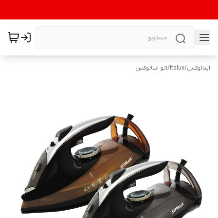
ایتالوکس
/
Italux
/
اتو ایتالوکس