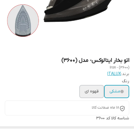
اتو بخار ایتالوکس- مدل (3600)
Iron - (3600)
برند:
ITALUX
رنگ
مشکی
قهوه ای
18 ماه ضمانت کالا
شناسه کالا
کد 3600