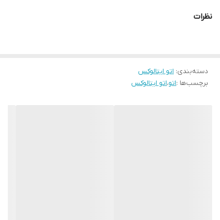
ویژگی‌های اصلی:
نظرات
۹ برنامه اتوکشی از پیش‌تنظیم‌شده
برای انواع پارچه
کف سرامیک نانو
برای حرکت روان و محافظت از بافت لباس
سیستم رسوب‌گیر آب با کمپرسور
برای افزایش طول عمر دستگاه
دسته‌بندی
:
بخاردهی قدرتمند
اتو ایتالوکس
جهت رفع چروک‌های عمیق و مقاوم
برچسب‌ها :
اتو
،
اتو ایتالوکس
مناسب برای لباس‌های نازک و ضخیم
ارائه‌شده در دو رنگ جذاب: قهوه‌ای و مشکی
توان مصرفی:
3000 وات
ولتاژ:
AC 220–240V
فرکانس:
50/60Hz
این اتو بخار با طراحی ارگونومیک و کیفیت ساخت بالا، انتخابی مطمئن
برای خانه‌هایی‌ست که به اتوکشی حرفه‌ای و سریع اهمیت می‌دهند.
- خرید اتو بخار مدل 3600 با کف سرامیک نانو، ۹ برنامه اتوکشی،
رسوب‌گیر کمپرسور و بخاردهی قوی –
در دو رنگ قهوه‌ای و مشکی
.