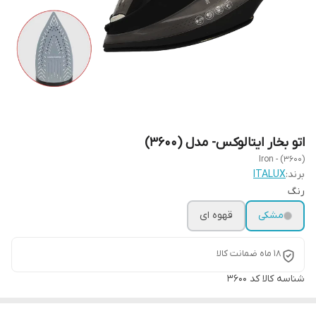
اتو بخار ایتالوکس- مدل (3600)
Iron - (3600)
برند:
ITALUX
رنگ
مشکی
قهوه ای
18 ماه ضمانت کالا
شناسه کالا
کد 3600