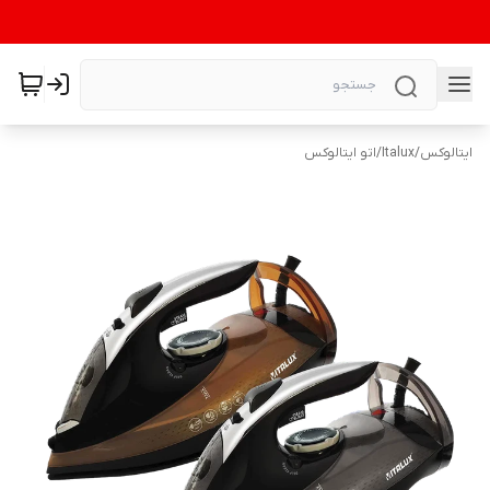
ایتالوکس
/
Italux
/
اتو ایتالوکس