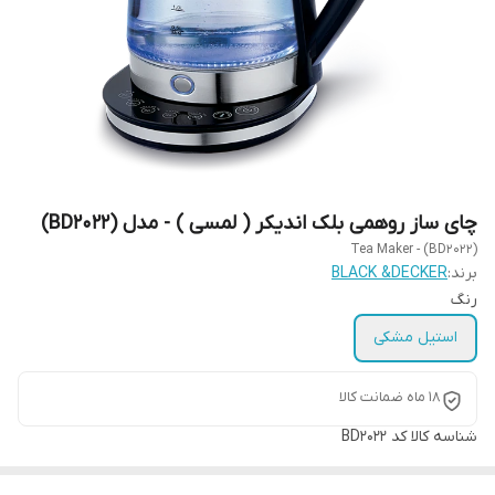
چای ساز روهمی بلک اندیکر ( لمسی ) - مدل (BD2022)
Tea Maker - (BD2022)
برند:
BLACK &DECKER
رنگ
استیل مشکی
18 ماه ضمانت کالا
شناسه کالا
کد BD2022