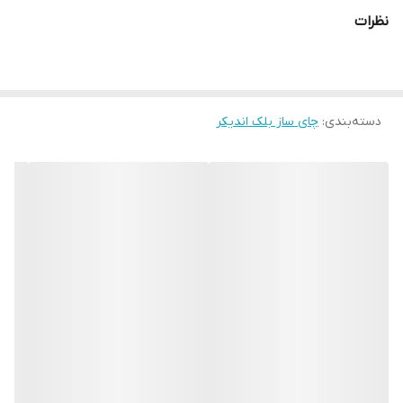
تجربه‌ای آسان و لذت‌بخش از دم‌کردن چای را فراهم می‌کند
.
نظرات
ویژگی‌های اصلی
:
فیلتر تفاله‌گیر برای تهیه چای شفاف و بدون ناخالصی
دسته‌بندی
:
چای ساز بلک اندیکر
بدنه استیل ضدزنگ مشکی با دوام بالا و ظاهر جذاب
چرخش
۳۶۰
درجه پایه برای استفاده آسان از هر جهت
خاموش شدن خودکار پس از جوش آمدن آب برای افزایش
ایمنی
کنترل لمسی برای کاربری ساده و مدرن
طراحی روهمی مناسب برای آشپزخانه‌های کوچک و مدرن
ترکیبی از طراحی شیک، عملکرد هوشمند و کیفیت ساخت بالا که
چای‌ساز
را به انتخابی کاربردی و زیبا برای خانه یا محل کار
BD2022