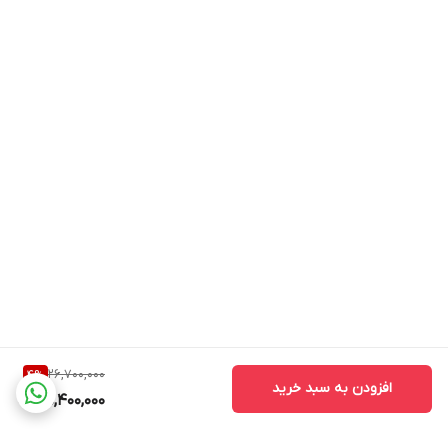
26,700,000
4
%
افزودن به سبد خرید
25,400,000