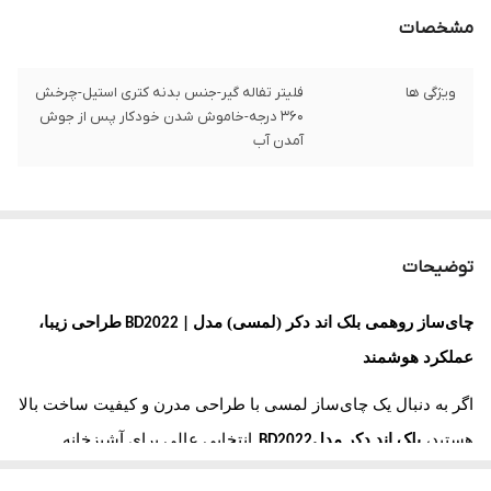
مشخصات
ویژگی ها
فلیتر تفاله گیر-جنس بدنه کتری استیل-چرخش
۳۶۰ درجه-خاموش شدن خودکار پس از جوش
آمدن آب
توضیحات
چای‌ساز روهمی بلک اند دکر (لمسی) مدل
طراحی زیبا،
BD2022 |
عملکرد هوشمند
اگر به دنبال یک چای‌ساز لمسی با طراحی مدرن و کیفیت ساخت بالا
هستید،
بلک اند دکر مدل
انتخابی عالی برای آشپزخانه
BD2022
شماست. طراحی روهمی این دستگاه در کنار قابلیت‌های پیشرفته،