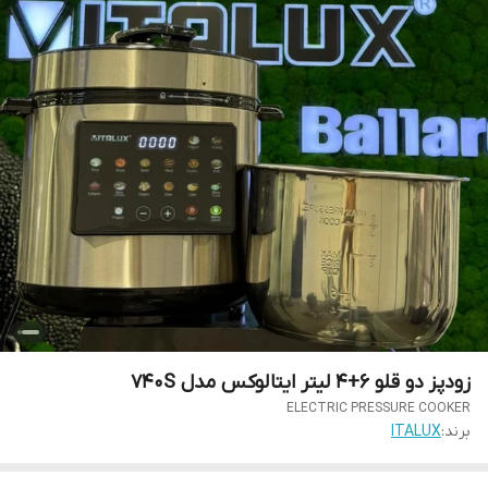
زودپز دو قلو 6+4 لیتر ایتالوکس مدل 740S
ELECTRIC PRESSURE COOKER
برند:
ITALUX