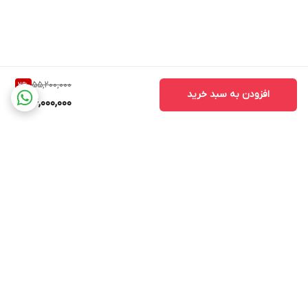
55,200,000
2
%
افزودن به سبد خرید
54,000,000
برگشت به بالا