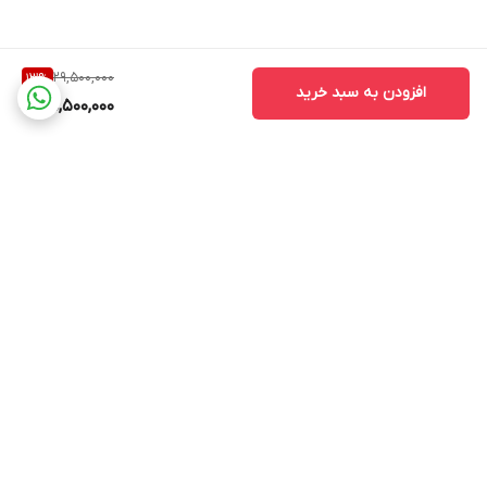
29,500,000
13
%
افزودن به سبد خرید
25,500,000
برگشت به بالا