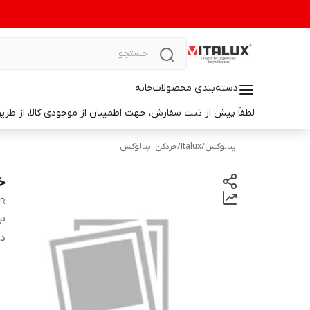
دسته‌بندی محصولات
خانه
لطفاً پیش از ثبت سفارش، جهت اطمینان از موجودی کالا، از طریق واتس‌اپ با ما در ارتباط باشید. 📞 شماره واتس‌آپ: 9014699498
ایتالوکس
/
Italux
/
خردکن ایتالوکس
خرد 
ER
بر
دس