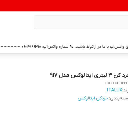
0 --------------- 📞 شماره خدمات پس از فروش واتس‌آپ: 09391658686 (با سپاس از همراهی و اعتماد شما)
کن 3 لیتری ایتالوکس مدل 917
FOOD CHOPP
ند:
ITALUX
ته‌بندی
:
خردکن ایتالوکس