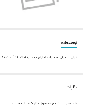
توضیحات
توان مصرفی 1000 وات /دارای یک تیغه اضافه / 6 تیغه و خمیر زن /تیغه استیل /ضد زنگ /بدنه استیل خش دار /کم مصرف / کم صدا
نظرات
شما هم درباره این محصول نظر خود را بنویسید.