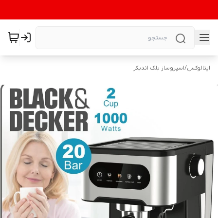
ایتالوکس
/
اسپروساز بلک اندیکر