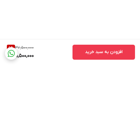
37,500,000
5
%
افزودن به سبد خرید
35,500,000
برگشت به بالا