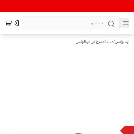
ایتالوکس
/
Italux
/
سرخ کن ایتالوکس