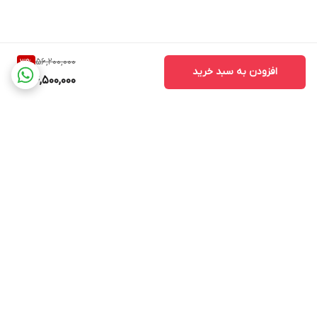
56,200,000
3
%
افزودن به سبد خرید
54,500,000
برگشت به بالا