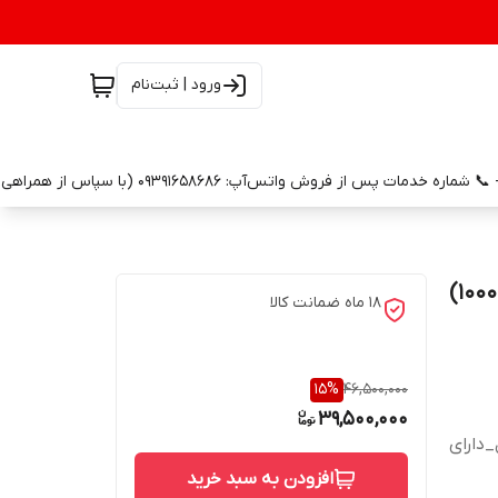
ورود | ثبت‌نام
18 ماه ضمانت کالا
15
%
46,500,000
39,500,000
/کنترل_دارای
افزودن به سبد خرید