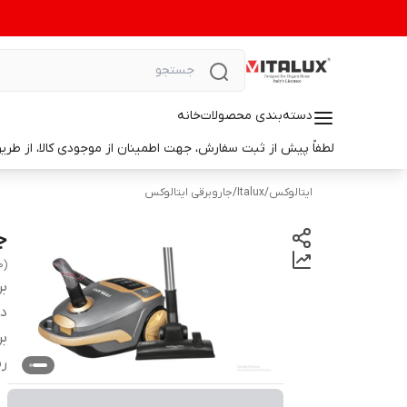
دسته‌بندی محصولات
خانه
لطفاً پیش از ثبت سفارش، جهت اطمینان از موجودی کالا، از طریق واتس‌اپ با ما در ارتباط باشید. 📞 شماره واتس‌آپ: 9014699498
ایتالوکس
/
Italux
/
جاروبرقی ایتالوکس
جار
0)
بر
دس
بر
ر