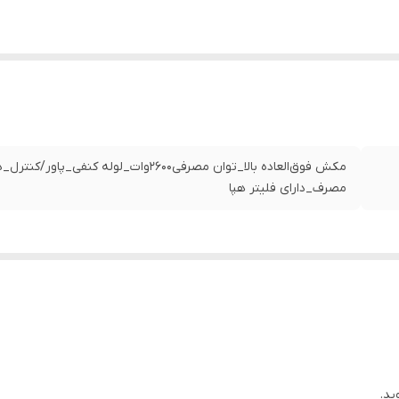
مکش فوق‌العاده بالا_توان مصرفی2600وات_لول
مصرف_دارای فلیتر هپا
ید.