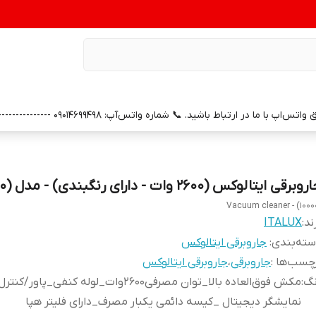
0 --------------- 📞 شماره خدمات پس از فروش واتس‌آپ: 09391658686 (با سپاس از همراهی و اعتماد شما)
وبرقی ایتالوکس (2600 وات - دارای رنگبندی) - مدل (10000)
Vacuum cleaner - (1000
ند:
ITALUX
ته‌بندی
:
جاروبرقی ایتالوکس
چسب‌ها :
جاروبرقی
،
جاروبرقی ایتالوکس
نگ
:
مکش فوق‌العاده بالا_توان مصرفی2600وات_لوله کنفی_پاور
نمایشگر دیجیتال _کیسه دائمی یکبار مصرف_دارای فلیتر هپا