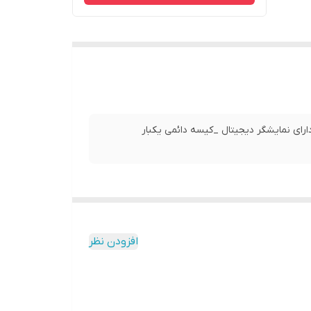
ه کنفی_پاور/کنترل_دارای نمایشگر دیجیتال _کیسه دائمی یکبار
افزودن نظر