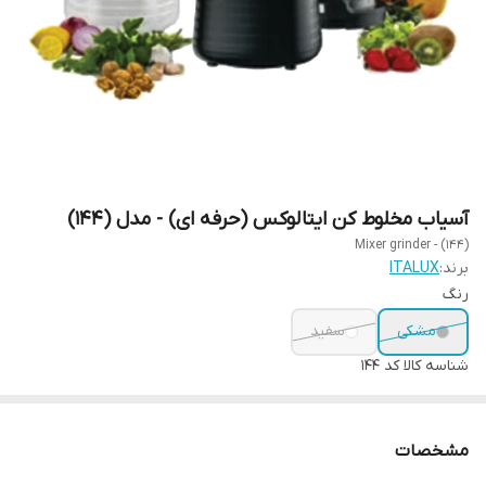
آسیاب مخلوط کن ایتالوکس (حرفه ای) - مدل (144)
Mixer grinder - (144)
برند:
ITALUX
رنگ
مشکی
سفید
شناسه کالا
کد 144
مشخصات