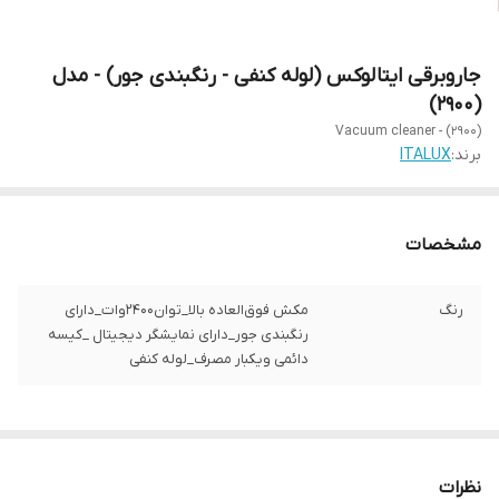
جاروبرقی ایتالوکس (لوله کنفی - رنگبندی جور) - مدل
(2900)
Vacuum cleaner - (2900)
برند:
ITALUX
مشخصات
رنگ
مکش فوق‌العاده بالا_توان2400وات_دارای
رنگبندی جور_دارای نمایشگر دیجیتال _کیسه
دائمی ویکبار مصرف_لوله کنفی
نظرات