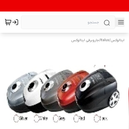
ایتالوکس
/
Italux
/
جاروبرقی ایتالوکس