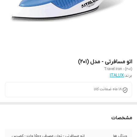
اتو مسافرتی - مدل (201)
Travel iron - (201)
برند:
ITALUX
18 ماه ضمانت کالا
مشخصات
ویژگی ها
اتو مسافرتی - توان مصرفی ۱۵۰۰ وات - کمپرس