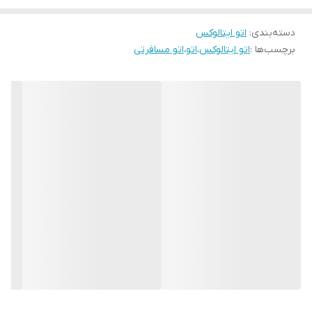
کمپرس بخار قدرتمند
برای رفع چروک انواع پارچه
دسته‌بندی
:
اتو ایتالوکس
مناسب برای لباس‌های ضخیم و نازک
برچسب‌ها :
اتو ایتالوکس
،
اتو
،
اتو مسافرتی
طراحی سبک، کم‌جا و ایده‌آل برای سفر
مناسب استفاده خانگی و مسافرتی
کیفیت ساخت بالا با عملکرد قابل‌اعتماد
این اتو با ابعاد جمع‌وجور و قدرت بالا، یکی از بهترین انتخاب‌ها برای
افرادی است که در سفر هم به ظاهر مرتب و آراسته اهمیت می‌دهند.
- خرید اتو مسافرتی ایتالوکس مدل 210 با توان ۱۵۰۰ وات، کمپرس بخار و
طراحی سبک مخصوص سفر
– مناسب برای اتوکشی سریع و حرفه‌ای در
خانه یا مسیر.