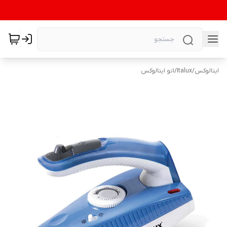
ایتالوکس
/
Italux
/
اتو ایتالوکس