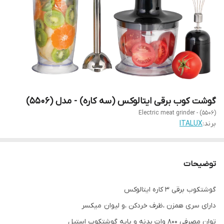
گوشت کوب برقی ایتالوکس (سه کاره) - مدل (5506)
Electric meat grinder - (5506)
برند:
ITALUX
توضیحات
گوشتکوب برقی 3 کاره ایتالوکس
دارای سری همزن ،ظرف خردکن ،و لیوان میکسر
توان مصرفی 800 وات بدنه و پایه گوشتکوب استیل