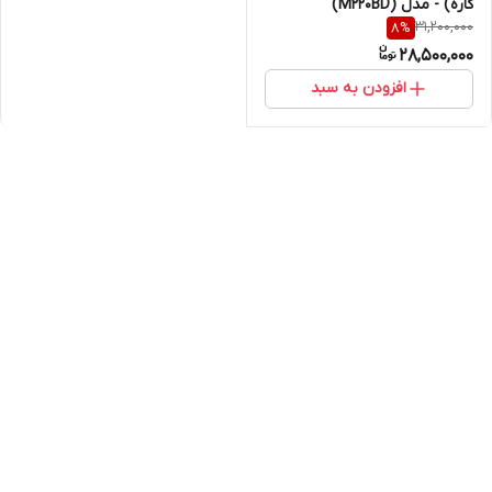
کاره) - مدل (M220BD)
31,200,000
8
%
28,500,000
افزودن به سبد