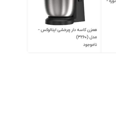
همزن کاسه دار ایتالوکس (دو موتوره -
همزن کاسه دار چرخشی ایتالوکس -
مدل (3260)
ناموجود