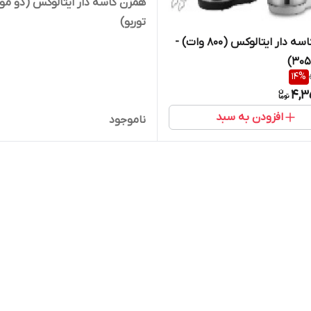
توربو)
همزن کاسه دار ایتالوکس (800 وات) -
14
%
4,3
افزودن به سبد
ناموجود