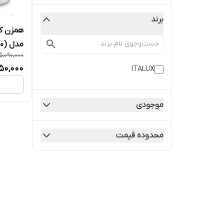
برند
مدل (3050)
5,090,000
50,000
ITALUX
موجودی
محدوده قیمت