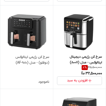
سرخ کن رژیمی دیجیتال
سرخ کن رژیمی ایتالوکس
ایتالوکس - مدل (8007)
(دوقلو) - مدل (AF-9010)
35,500,000
8
%
32,500,000
افزودن به سبد
ناموجود