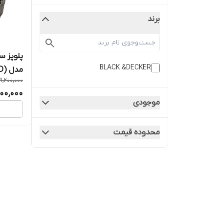
برند
پلوپز س
BLACK &DECKER
مدل (M220BD)
1,200,000
00,000
موجودی
محدوده قیمت