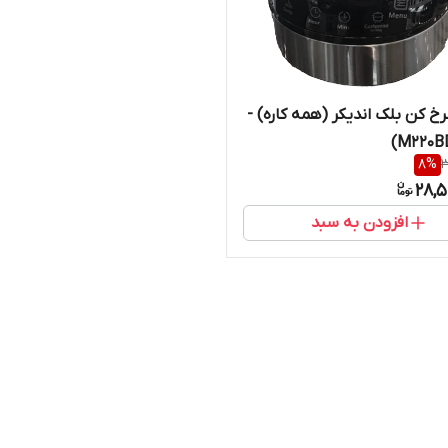
رخ کن بلک اندیکر (همه کاره) -
8
%
3
28,5
افزودن به سبد