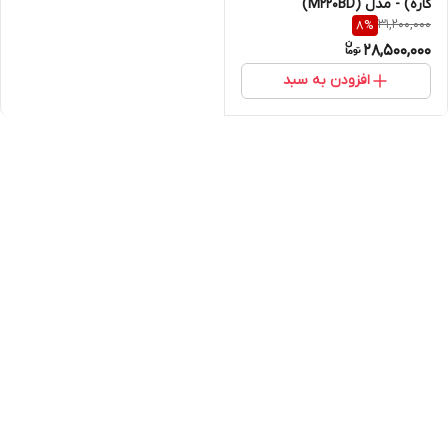
کاره) - مدل (M220BD)
31,200,000
8
%
28,500,000
افزودن به سبد