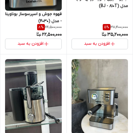
مدل (BJ - 810T)
قهوه جوش و اسپرسوساز بوناویتا
- مدل (4030)
24,500,000
37,400,000
8
%
5
%
22,500,000
35,200,000
افزودن به سبد
افزودن به سبد