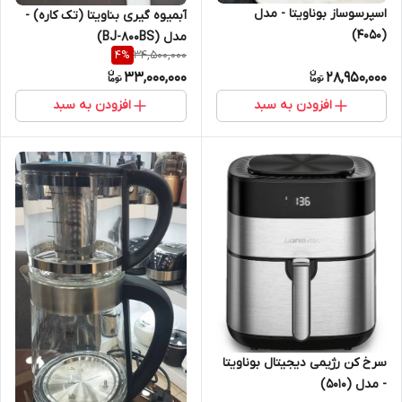
اسپرسوساز بوناویتا - مدل
آبمیوه گیری بناویتا (تک کاره) -
(4050)
مدل (BJ-800BS)
34,500,000
4
%
33,000,000
28,950,000
افزودن به سبد
افزودن به سبد
سرخ کن رژیمی دیجیتال بوناویتا
- مدل (5010)