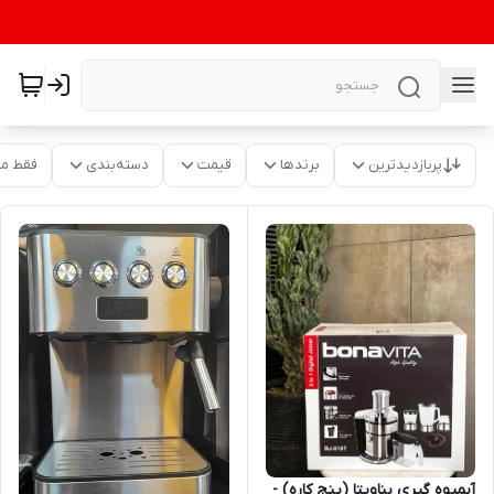
پربازدیدترین
برندها
قیمت
دسته‌بندی
فقط م
آبمیوه گیری بناویتا (پنج کاره) -