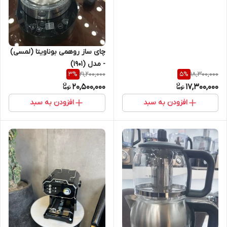
چای ساز روهمی بوناویتا (لمسی)
- مدل (1901)
21,200,000
18,300,000
3
%
5
%
20,500,000
17,300,000
افزودن به سبد
افزودن به سبد