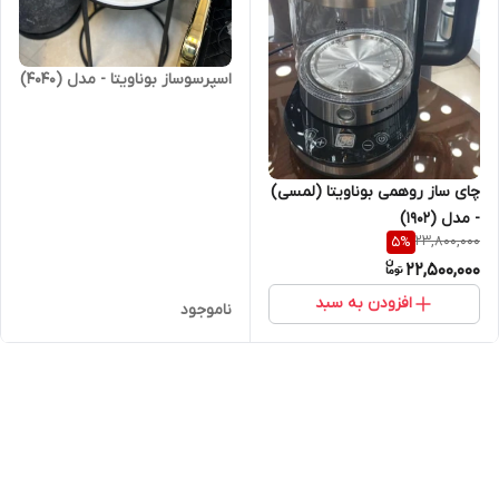
اسپرسوساز بوناویتا - مدل (4040)
چای ساز روهمی بوناویتا (لمسی)
- مدل (1902)
23,800,000
5
%
22,500,000
افزودن به سبد
ناموجود