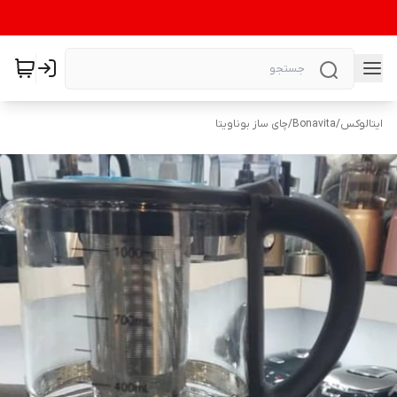
ایتالوکس
/
Bonavita
/
چای ساز بوناویتا