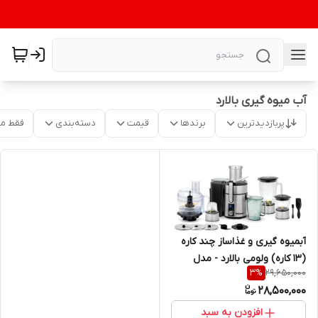
آب میوه گیری بالارد
پربازدیدترین
برندها
قیمت
دسته‌بندی
فقط م
آبمیوه گیری و غذاساز چند کاره
(13 کاره) ولومی بالارد - مدل
29,650,000
3
%
(2590)
28,500,000
افزودن به سبد