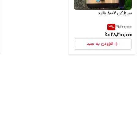
سرخ کن 8007 بالارد
29,200,000
3
%
28,300,000
افزودن به سبد