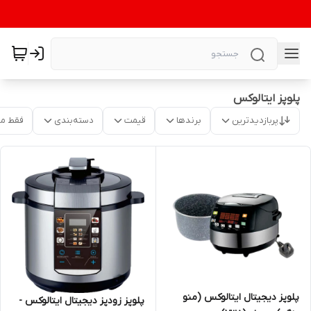
پلوپز ایتالوکس
پربازدیدترین
برندها
قیمت
دسته‌بندی
فقط م
پلوپز دیجیتال ایتالوکس (منو
پلوپز زودپز دیجیتال ایتالوکس -