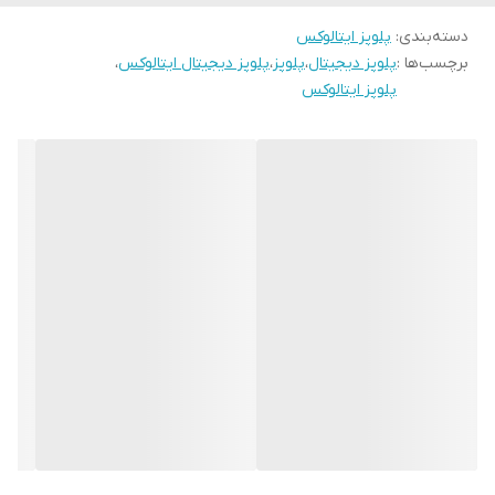
ولتاژ220ولت50هرتز
1000وات
دسته‌بندی
:
پلوپز ایتالوکس
برچسب‌ها :
پلوپز دیجیتال
،
پلوپز
،
پلوپز دیجیتال ایتالوکس
،
پلوپز ایتالوکس