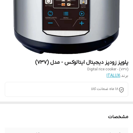
پلوپز زودپز دیجیتال ایتالوکس - مدل (737)
Digital rice cooker - (737)
برند:
ITALUX
18 ماه ضمانت کالا
مشخصات