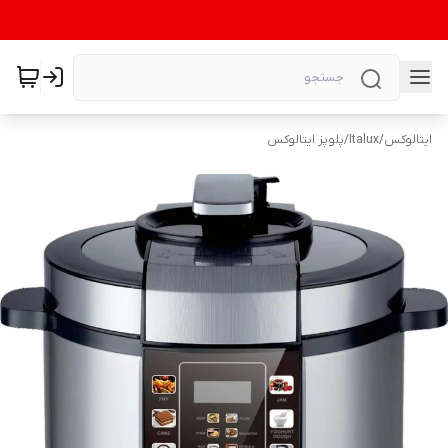
ایتالوکس
/
Italux
/
پلوپز ایتالوکس