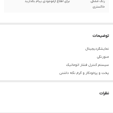
رنگ مشکی.
برای اطلاع ازموجودی پیام بگذارید
خاکستری
توضیحات
نمایشگردیجیتال
منورنگی
سیستم کنترل فشار اتوماتیک
پخت و پزخودکار و گرم نگه داشتن
آزادسازی فشار و فشارخودکار
ملکرد:برنج،فرنی،سوپ،تاندون/لوبیا،گوشت،کیک،ماهیپ
نظرات
دیگ داخلی گرانیتی باضخامت2میلی متر
گرم شدن سریع