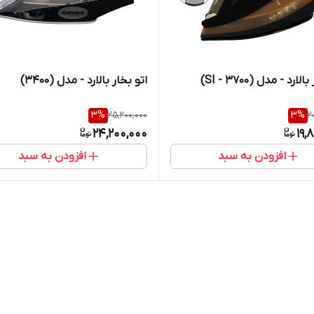
ارد - مدل (SI - 3700)
اتو بخار بالارد - مدل (3400)
3
%
25,200,000
3
%
2
24,200,000
19,
افزودن به سبد
افزودن به سبد