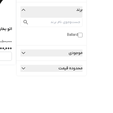
برند
اتو بخار بال
Ballard
0,500,000
800,000
موجودی
محدوده قیمت