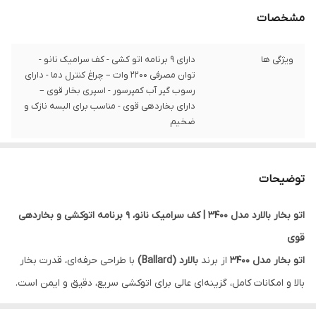
مشخصات
ویژگی ها
دارای 9 برنامه اتو کشی - کف سرامیک نانو -
توان مصرفی 2200 وات – چراغ کنترل دما - دارای
رسوب گیر آب کمپرسور - اسپری بخار قوی –
دارای بخاردهی قوی - مناسب برای البسه نازک و
ضخیم
توضیحات
اتو بخار بالارد مدل 3400 | کف سرامیک نانو، ۹ برنامه اتوکشی و بخاردهی
قوی
اتو بخار مدل 3400
از برند
بالارد (Ballard)
با طراحی حرفه‌ای، قدرت بخار
بالا و امکانات کامل، گزینه‌ای عالی برای اتوکشی سریع، دقیق و ایمن است.
این دستگاه با
کف سرامیک نانو، ۹ برنامه اتوکشی، بخاردهی قوی و