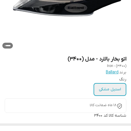
اتو بخار بالارد - مدل (3400)
Iron - (3400)
برند:
Ballard
رنگ
استیل مشکی
18 ماه ضمانت کالا
شناسه کالا
کد 3400