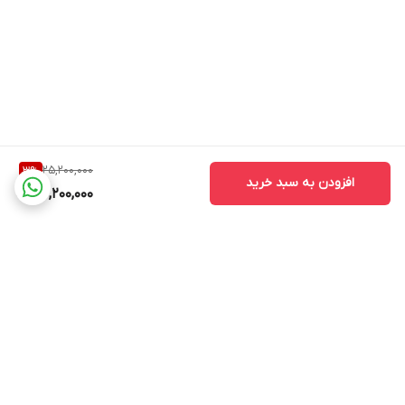
25,200,000
3
%
افزودن به سبد خرید
24,200,000
برگشت به بالا