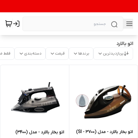
اتو بالارد
پربازدیدترین
برندها
قیمت
دسته‌بندی
فقط م
اتو بخار بالارد - مدل (SI - 3700)
اتو بخار بالارد - مدل (3400)